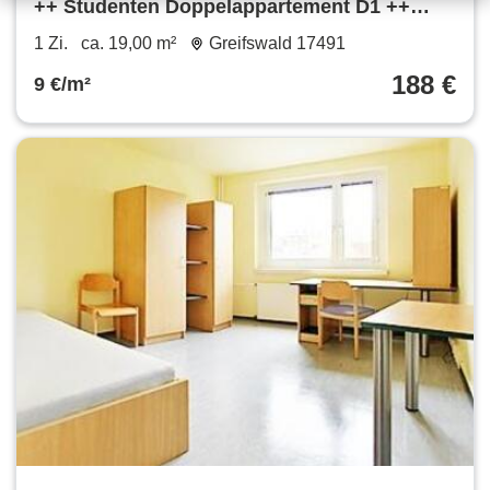
++ Studenten Doppelappartement D1 ++
möbliert zu vermieten ++
1 Zi.
ca. 19,00 m²
Greifswald 17491
188 €
9 €/m²