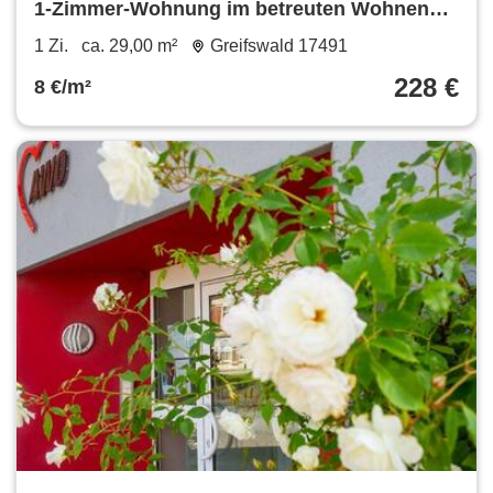
1-Zimmer-Wohnung im betreuten Wohnen
mit Balkon
1 Zi.
ca. 29,00 m²
Greifswald 17491
228 €
8 €/m²