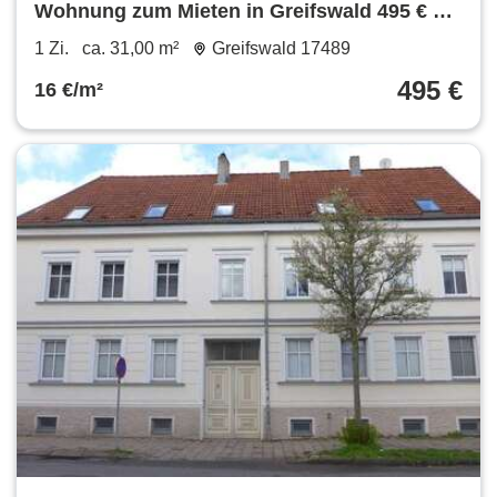
Wohnung zum Mieten in Greifswald 495 € 31
m²
1 Zi.
ca. 31,00 m²
Greifswald 17489
495 €
16 €/m²