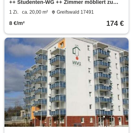
++ Studenten-WG ++ Zimmer möbliert zu
vermieten ++
1 Zi.
ca. 20,00 m²
Greifswald 17491
174 €
8 €/m²