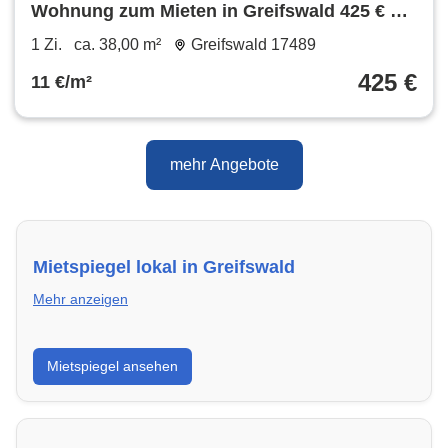
Wohnung zum Mieten in Greifswald 425 € 38
m²
1 Zi.
ca. 38,00 m²
Greifswald 17489
425 €
11 €/m²
mehr Angebote
Mietspiegel lokal in Greifswald
Mehr anzeigen
Erhalte einen Überblick über die aktuellen Mietpreise
Mietspiegel ansehen
regional in Greifswald. So weißt du genau, welche
Miete fair ist und wo sich ein Vergleich lohnt.