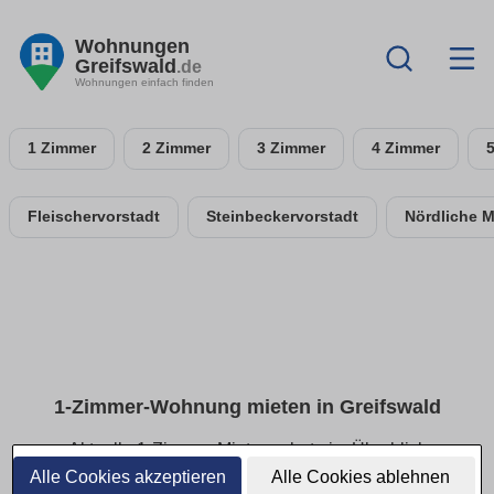
Wohnungen
Greifswald
.de
Wohnungen einfach finden
1 Zimmer
2 Zimmer
3 Zimmer
4 Zimmer
Fleischervorstadt
Steinbeckervorstadt
Nördliche 
1-Zimmer-Wohnung mieten in Greifswald
Aktuelle 1-Zimmer-Mietangebote im Überblick
Alle Cookies akzeptieren
Alle Cookies ablehnen
Finde deine 1-Zimmer-Wohnung in Greifswald – ideal für