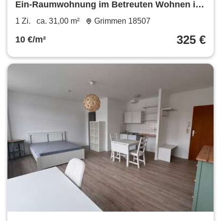
Ein-Raumwohnung im Betreuten Wohnen im
AWO Haus Grimmen
1 Zi.
ca. 31,00 m²
Grimmen 18507
325 €
10 €/m²