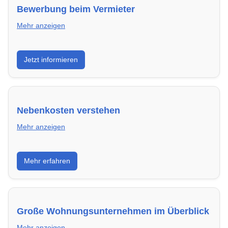
Bewerbung beim Vermieter
Mehr anzeigen
Wie du in Greifswald mit einer überzeugenden
Jetzt informieren
Bewerbung die besten Chancen auf deine
Traumwohnung hast – inklusive Mustervorlagen.
Nebenkosten verstehen
Mehr anzeigen
Erfahre, welche Nebenkosten rechtmäßig sind und
Mehr erfahren
wie du deine monatliche Belastung optimieren
kannst.
Große Wohnungsunternehmen im Überblick
Mehr anzeigen