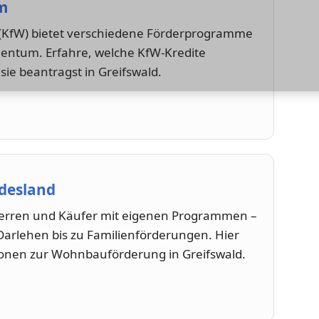
m
u (KfW) bietet verschiedene Förderprogramme
entum. Erfahre, welche KfW-Kredite
sie beantragst in Greifswald.
desland
herren und Käufer mit eigenen Programmen –
arlehen bis zu Familienförderungen. Hier
tionen zur Wohnbauförderung in Greifswald.