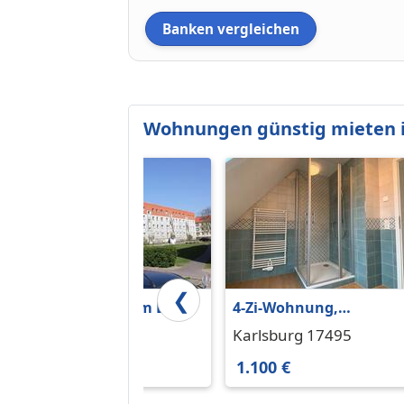
Banken vergleichen
Wohnungen günstig mieten i
❮
Wohnen auf dem Land:
4-Zi-Wohnung,
Perfekter Grundriss für
vollsaniert,
Gützkow 17506
Karlsburg 17495
eine Familie
Lühmannsdorf zw.
627 €
1.100 €
GreifswaldWolgast