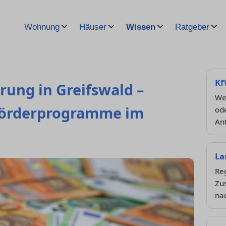
Wohnung
Häuser
Wissen
Ratgeber
Kf
rung in Greifswald –
We
 Förderprogramme im
od
An
La
Re
Zus
na