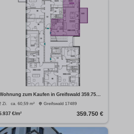
Wohnung zum Kaufen in Greifswald 359.750 €
60.59 m²
2 Zi.
ca. 60,59 m²
Greifswald 17489
359.750 €
5.937 €/m²