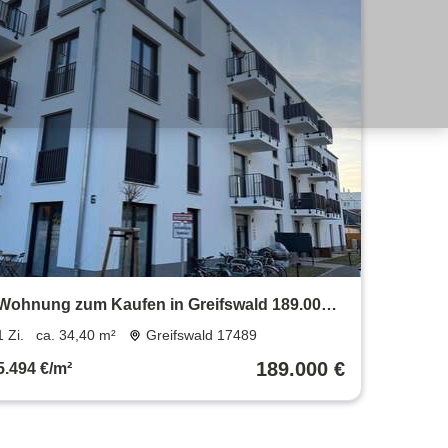
Wohnung zum Kaufen in Greifswald 189.000 €
34.4 m²
1 Zi.
ca. 34,40 m²
Greifswald 17489
189.000 €
5.494 €/m²