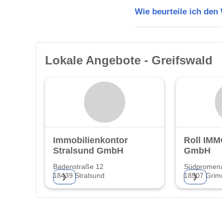
Wie beurteile ich den
Lokale Angebote - Greifswald
Immobilienkontor
Roll IM
Stralsund GmbH
GmbH
Badenstraße 12
Südpromen
18439 Stralsund
18507 Gri
❯
❯