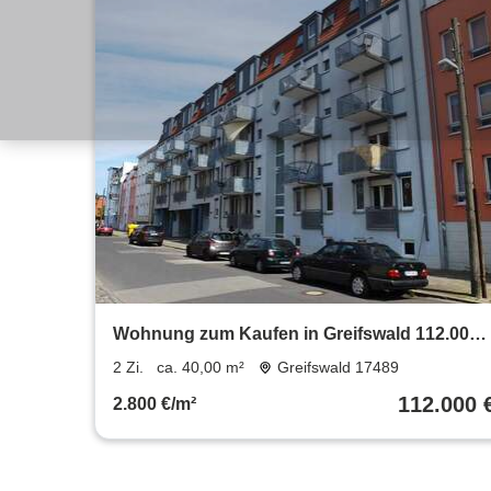
Wohnung zum Kaufen in Greifswald 112.000 
40 m²
2 Zi.
ca. 40,00 m²
Greifswald 17489
112.000 
2.800 €/m²