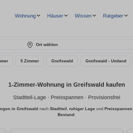
Wohnung
Häuser
Wissen
Ratgeber
Ort wählen
mmer
5 Zimmer
Greifswald
Greifswald - Umland
1-Zimmer-Wohnung in Greifswald kaufen
Stadtteil-Lage · Preisspannen · Provisionsfrei
gen in Greifswald
nach
Stadtteil
,
ruhiger Lage
und
Preisspannen
Bestand
.