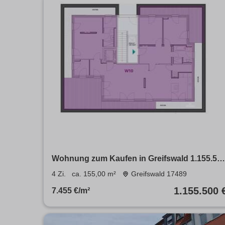
Wohnung zum Kaufen in Greifswald 1.155.50
€ 155 m²
4 Zi.
ca. 155,00 m²
Greifswald 17489
1.155.500 
7.455 €/m²