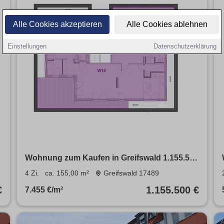
Alle Cookies akzeptieren
Alle Cookies ablehnen
Einstellungen
Datenschutzerklärung
0
Wohnung zum Kaufen in Greifswald 1.155.500
€ 155 m²
4 Zi.
ca. 155,00 m²
Greifswald 17489
€
1.155.500 €
7.455 €/m²