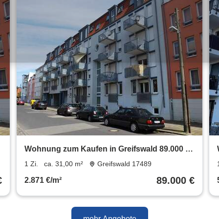
€
Wohnung zum Kaufen in Greifswald 89.000 €
31 m²
1 Zi.
ca. 31,00 m²
Greifswald 17489
€
89.000 €
2.871 €/m²
mehr Angebote