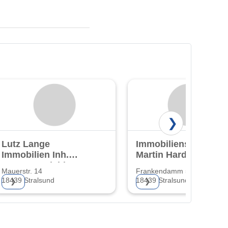
❯
Lutz Lange
Immobilienservice
Immobilien Inh.
Martin Hardtke
Torsten Malchin
Mauerstr. 14
Frankendamm 56
18439 Stralsund
18439 Stralsund
❯
❯