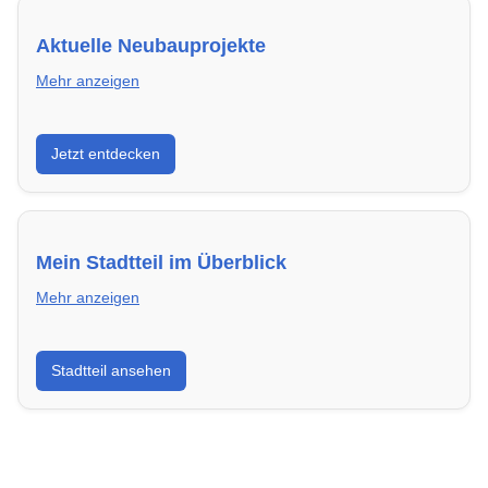
Aktuelle Neubauprojekte
Mehr anzeigen
Entdecke Neubauprojekte in Greifswald – modern,
Jetzt entdecken
energieeffizient und sofort bezugsfertig.
Mein Stadtteil im Überblick
Mehr anzeigen
Erfahre mehr über deinen Stadtteil in Greifswald:
Stadtteil ansehen
Lebensqualität, Verkehrsanbindung, Schulen,
Freizeitmöglichkeiten und Mietpreise.