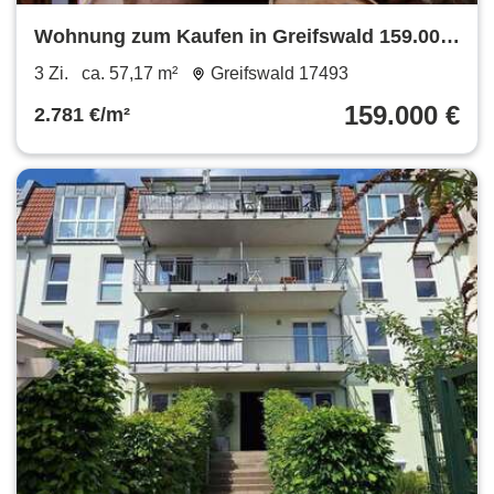
Wohnung zum Kaufen in Greifswald 159.000
€ 57.17 m²
3 Zi.
ca. 57,17 m²
Greifswald 17493
159.000 €
2.781 €/m²