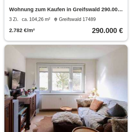
Wohnung zum Kaufen in Greifswald 290.000
€ 104.26 m²
3 Zi.
ca. 104,26 m²
Greifswald 17489
290.000 €
2.782 €/m²