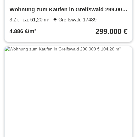
Wohnung zum Kaufen in Greifswald 299.000
€ 61.2 m²
3 Zi.
ca. 61,20 m²
Greifswald 17489
299.000 €
4.886 €/m²