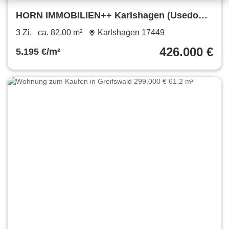
HORN IMMOBILIEN++ Karlshagen (Usedom),
voll ausgestattete 3-Raum Ferienwohnung,
3 Zi.
ca. 82,00 m²
Karlshagen 17449
mit Parkplatz+Balkon
426.000 €
5.195 €/m²