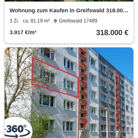
Wohnung zum Kaufen in Greifswald 318.000
€ 81.19 m²
3 Zi.
ca. 81,19 m²
Greifswald 17489
318.000 €
3.917 €/m²