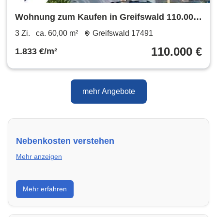
Wohnung zum Kaufen in Greifswald 110.000
€ 60 m²
3 Zi.
ca. 60,00 m²
Greifswald 17491
110.000 €
1.833 €/m²
mehr Angebote
Nebenkosten verstehen
Mehr anzeigen
Erfahre, welche Nebenkosten rechtmäßig sind und
Mehr erfahren
wie du deine monatliche Belastung optimieren
kannst.